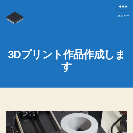
メニュー
ハ
ー
ド
お
3
カ
3Dプリント作品作成しま
き
D
テ
プ
な
す
ゴ
作
リ
わ
リ
ン
成
ト
ー
者
投
投
:
稿
稿
者
日