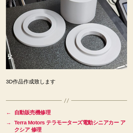
3D作品作成致します
←
自動販売機修理
→
Terra Motors テラモーターズ電動シニアカー ア
クシア 修理