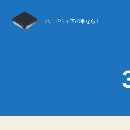
ハードウェアの事なら！
ハ
ー
ド
お
き
な
わ